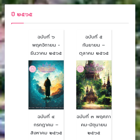
ปี ๒๕๖๕
ฉบับที่ ๖
ฉบับที่ ๕
พฤศจิกายน -
กันยายน –
ธันวาคม ๒๕๖๕
ตุลาคม ๒๕๖๕
ฉบับที่ ๔
ฉบับที่ ๓ พฤศภา
กรกฎาคม –
คม-มิถุนายน
สิงหาคม ๒๕๖๕
๒๕๖๕