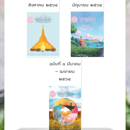
สิงหาคม ๒๕๖๔
มิถุนายน ๒๕๖๔
ฉบับที่ ๑ มีนาคม
– เมษายน
๒๕๖๔