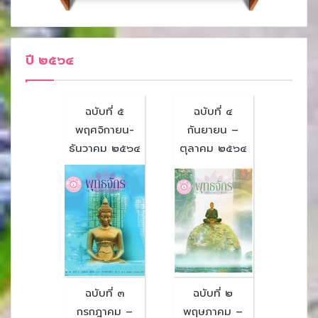
ปี ๒๕๖๔
ฉบับที่ ๕
ฉบับที่ ๔
พฤศจิกายน-
กันยายน –
ธันวาคม ๒๕๖๔
ตุลาคม ๒๕๖๔
ฉบับที่ ๓
ฉบับที่ ๒
กรกฎาคม –
พฤษภาคม –