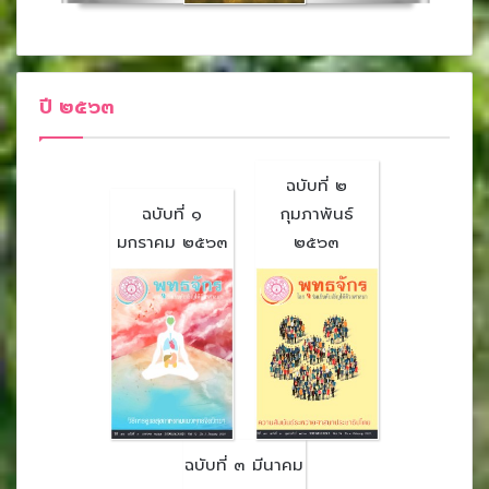
ปี ๒๕๖๓
ฉบับที่ ๒
ฉบับที่ ๑
กุมภาพันธ์
มกราคม ๒๕๖๓
๒๕๖๓
ฉบับที่ ๓ มีนาคม