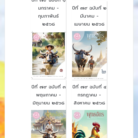
ปีที่ ๗๙ ฉบับที่ ๑
มกราคม -
ปีที่ ๗๙ ฉบับที่ ๒
กุมภาพันธ์
มีนาคม -
๒๕๖๘
เมษายน ๒๕๖๘
ปีที่ ๗๙ ฉบับที่ ๓
ปีที่ ๗๙ ฉบับที่ ๔
พฤษภาคม -
กรกฎาคม -
มิถุนายน ๒๕๖๘
สิงหาคม ๒๕๖๘