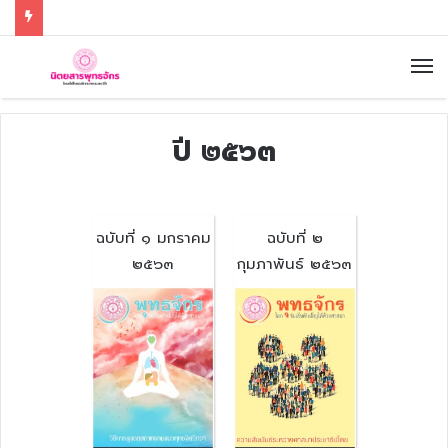
ปี ๒๕๖๓
ฉบับที่ ๑ มกราคม
ฉบับที่ ๒
๒๕๖๓
กุมภาพันธ์ ๒๕๖๓