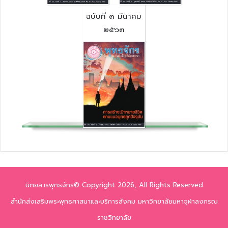
ฉบับที่ ๓ มีนาคม
๒๕๖๓
นิตยสารพุทธจักร© Copyright 2026, All Rights Reserved
สำนักส่งเสริมพระพุทธศาสนาและบริการสังคม มหาวิทยาลัยมหาจุฬาลงกรณ
ราชวิทยาลัย